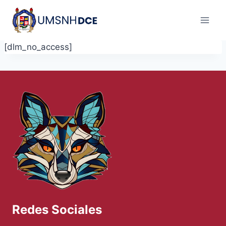
Skip
to
content
[dlm_no_access]
Redes Sociales